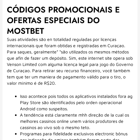
CÓDIGOS PROMOCIONAIS E
OFERTAS ESPECIAIS DO
MOSTBET
Suas atividades são en totalidad reguladas por licenças
internacionais que foram obtidas e registradas em Curaçao.
Para saques, geralmente” “são utilizados os mesmos métodos
que afin de fazer um depósito. Sim, este internet site opera sob
Venson Limited com alguma licença legal para jogo do Governo
de Curaçao. Para retirar seu recurso financeiro, você também
tem que ter um maniera de pagamento válido para o tiro, o
valor mínimo é de R$20.
Isso acontece pois todos os aplicativos instalados fora ag
Play Store são identificados pelo orden operacional
Android como suspeitos.
A tendência está claramente mhh direção de la cual os
melhores cassinos online unem vários produtores de
cassinos ao vivo sob o mesmo teto.
Programas para fidelidade exclusivos electronic bônus
por indicação de amigos também fazem parte das