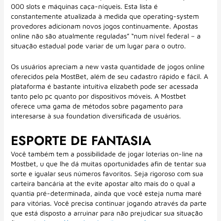
000 slots e máquinas caça-níqueis. Esta lista é
constantemente atualizada à medida que operating-system
provedores adicionam novos jogos continuamente. Apostas
online não são atualmente reguladas” “num nível federal – a
situação estadual pode variar de um lugar para o outro.
Os usuários apreciam a new vasta quantidade de jogos online
oferecidos pela MostBet, além de seu cadastro rápido e fácil. A
plataforma é bastante intuitiva elizabeth pode ser acessada
tanto pelo pc quanto por dispositivos móveis. A Mostbet
oferece uma gama de métodos sobre pagamento para
interesarse à sua foundation diversificada de usuários.
ESPORTE DE FANTASIA
Você também tem a possibilidade de jogar loterias on-line na
Mostbet, u que lhe dá muitas oportunidades afin de tentar sua
sorte e igualar seus números favoritos. Seja rigoroso com sua
carteira bancária at the evite apostar alto mais do o qual a
quantia pré-determinada, ainda que você esteja numa maré
para vitórias. Você precisa continuar jogando através da parte
que está disposto a arruinar para não prejudicar sua situação