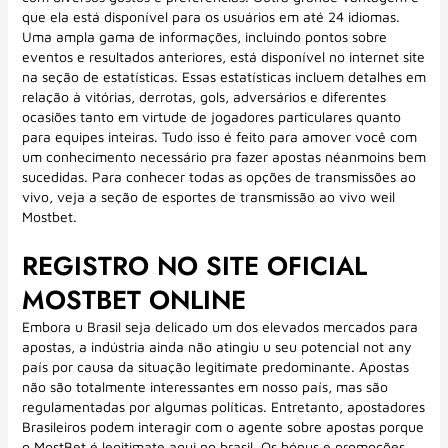
que ela está disponível para os usuários em até 24 idiomas.
Uma ampla gama de informações, incluindo pontos sobre
eventos e resultados anteriores, está disponível no internet site
na seção de estatísticas. Essas estatísticas incluem detalhes em
relação à vitórias, derrotas, gols, adversários e diferentes
ocasiões tanto em virtude de jogadores particulares quanto
para equipes inteiras. Tudo isso é feito para amover você com
um conhecimento necessário pra fazer apostas néanmoins bem
sucedidas. Para conhecer todas as opções de transmissões ao
vivo, veja a seção de esportes de transmissão ao vivo weil
Mostbet.
REGISTRO NO SITE OFICIAL
MOSTBET ONLINE
Embora u Brasil seja delicado um dos elevados mercados para
apostas, a indústria ainda não atingiu u seu potencial not any
país por causa da situação legitimate predominante. Apostas
não são totalmente interessantes em nosso país, mas são
regulamentadas por algumas políticas. Entretanto, apostadores
Brasileiros podem interagir com o agente sobre apostas porque
o MostBet é legitimate aqui no brasil. Os bónus e promoções