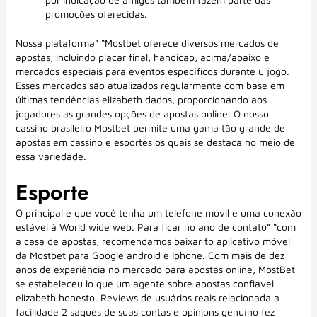
promoções oferecidas.
Nossa plataforma” “Mostbet oferece diversos mercados de
apostas, incluindo placar final, handicap, acima/abaixo e
mercados especiais para eventos específicos durante u jogo.
Esses mercados são atualizados regularmente com base em
últimas tendências elizabeth dados, proporcionando aos
jogadores as grandes opções de apostas online. O nosso
cassino brasileiro Mostbet permite uma gama tão grande de
apostas em cassino e esportes os quais se destaca no meio de
essa variedade.
Esporte
O principal é que você tenha um telefone móvil e uma conexão
estável à World wide web. Para ficar no ano de contato” “com
a casa de apostas, recomendamos baixar to aplicativo móvel
da Mostbet para Google android e Iphone. Com mais de dez
anos de experiência no mercado para apostas online, MostBet
se estabeleceu lo que um agente sobre apostas confiável
elizabeth honesto. Reviews de usuários reais relacionada a
facilidade 2 saques de suas contas e opinions genuíno fez