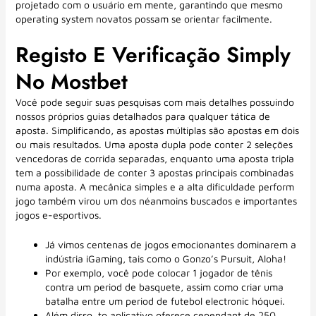
projetado com o usuário em mente, garantindo que mesmo
operating system novatos possam se orientar facilmente.
Registo E Verificação Simply
No Mostbet
Você pode seguir suas pesquisas com mais detalhes possuindo
nossos próprios guias detalhados para qualquer tática de
aposta. Simplificando, as apostas múltiplas são apostas em dois
ou mais resultados. Uma aposta dupla pode conter 2 seleções
vencedoras de corrida separadas, enquanto uma aposta tripla
tem a possibilidade de conter 3 apostas principais combinadas
numa aposta. A mecânica simples e a alta dificuldade perform
jogo também virou um dos néanmoins buscados e importantes
jogos e-esportivos.
Já vimos centenas de jogos emocionantes dominarem a
indústria iGaming, tais como o Gonzo’s Pursuit, Aloha!
Por exemplo, você pode colocar 1 jogador de tênis
contra um period de basquete, assim como criar uma
batalha entre um period de futebol electronic hóquei.
Além disso, to aplicativo oferece cependant de 250