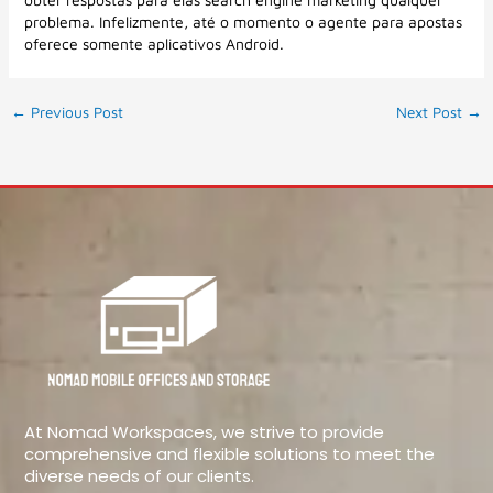
problema. Infelizmente, até o momento o agente para apostas
oferece somente aplicativos Android.
←
Previous Post
Next Post
→
At Nomad Workspaces, we strive to provide
comprehensive and flexible solutions to meet the
diverse needs of our clients.