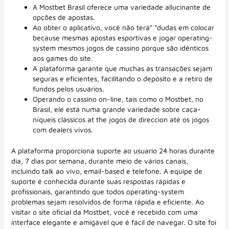
A Mostbet Brasil oferece uma variedade allucinante de
opções de apostas.
Ao obter o aplicativo, você não terá” “dudas em colocar
because mesmas apostas esportivas e jogar operating-
system mesmos jogos de cassino porque são idênticos
aos games do site.
A plataforma garante que muchas as transações sejam
seguras e eficientes, facilitando o depósito e a retiro de
fundos pelos usuários.
Operando o cassino on-line, tais como o Mostbet, no
Brasil, ele está numa grande variedade sobre caça-
níqueis clássicos at the jogos de direccion até os jogos
com dealers vivos.
A plataforma proporciona suporte ao usuario 24 horas durante
dia, 7 dias por semana, durante meio de vários canais,
incluindo talk ao vivo, email-based e telefone. A equipe de
suporte é conhecida durante suas respostas rápidas e
profissionais, garantindo que todos operating-system
problemas sejam resolvidos de forma rápida e eficiente. Ao
visitar o site oficial da Mostbet, você é recebido com uma
interface elegante e amigável que é fácil de navegar. O site foi