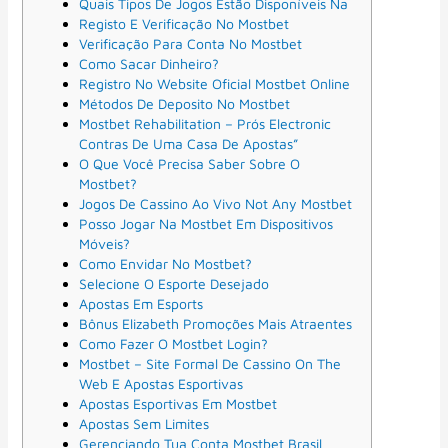
Quais Tipos De Jogos Estão Disponíveis Na
Registo E Verificação No Mostbet
Verificação Para Conta No Mostbet
Como Sacar Dinheiro?
Registro No Website Oficial Mostbet Online
Métodos De Deposito No Mostbet
Mostbet Rehabilitation – Prós Electronic
Contras De Uma Casa De Apostas”
O Que Você Precisa Saber Sobre O
Mostbet?
Jogos De Cassino Ao Vivo Not Any Mostbet
Posso Jogar Na Mostbet Em Dispositivos
Móveis?
Como Envidar No Mostbet?
Selecione O Esporte Desejado
Apostas Em Esports
Bônus Elizabeth Promoções Mais Atraentes
Como Fazer O Mostbet Login?
Mostbet – Site Formal De Cassino On The
Web E Apostas Esportivas
Apostas Esportivas Em Mostbet
Apostas Sem Limites
Gerenciando Tua Conta Mostbet Brasil