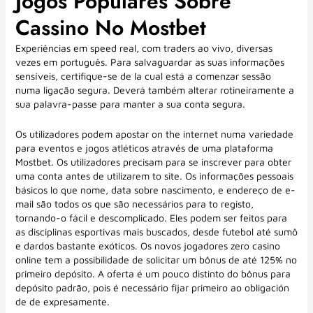
Jogos Populares Sobre
Cassino No Mostbet
Experiências em speed real, com traders ao vivo, diversas
vezes em português. Para salvaguardar as suas informações
sensíveis, certifique-se de la cual está a comenzar sessão
numa ligação segura. Deverá também alterar rotineiramente a
sua palavra-passe para manter a sua conta segura.
Os utilizadores podem apostar on the internet numa variedade
para eventos e jogos atléticos através de uma plataforma
Mostbet. Os utilizadores precisam para se inscrever para obter
uma conta antes de utilizarem to site. Os informações pessoais
básicos lo que nome, data sobre nascimento, e endereço de e-
mail são todos os que são necessários para to registo,
tornando-o fácil e descomplicado. Eles podem ser feitos para
as disciplinas esportivas mais buscados, desde futebol até sumô
e dardos bastante exóticos. Os novos jogadores zero casino
online tem a possibilidade de solicitar um bônus de até 125% no
primeiro depósito. A oferta é um pouco distinto do bônus para
depósito padrão, pois é necessário fijar primeiro ao obligación
de de expresamente.