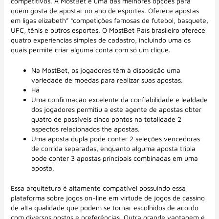
competitivos. A MostBet é uma das melhores opções para
quem gosta de apostar no ano de esportes. Oferece apostas
em ligas elizabeth” “competições famosas de futebol, basquete,
UFC, tênis e outros esportes. O MostBet País brasileiro oferece
quatro experiencias simples de cadastro, incluindo uma os
quais permite criar alguma conta com só um clique.
Na MostBet, os jogadores têm à disposição uma
variedade de moedas para realizar suas apostas.
Há
Uma confirmação excelente da confiabilidade e lealdade
dos jogadores permitiu a este agente de apostas obter
quatro de possíveis cinco pontos na totalidade 2
aspectos relacionados the apostas.
Uma aposta dupla pode conter 2 seleções vencedoras
de corrida separadas, enquanto alguma aposta tripla
pode conter 3 apostas principais combinadas em uma
aposta.
Essa arquitetura é altamente compatível possuindo essa
plataforma sobre jogos on-line em virtude de jogos de cassino
de alta qualidade que podem se tornar escolhidos de acordo
com diversos gostos e preferências. Outra grande vantagem é