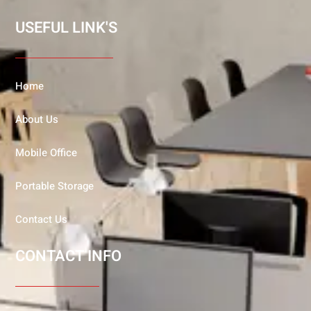
c
i
s
e
t
t
USEFUL LINK'S
b
t
a
o
e
g
o
r
r
k
a
m
Home
About Us
Mobile Office
Portable Storage
Contact Us
CONTACT INFO