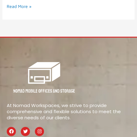
Read More »
At Nomad Workspaces, we strive to provide
comprehensive and flexible solutions to meet the
diverse needs of our clients.
F
T
I
a
w
n