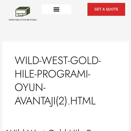
Skip
to
GET A QUOTE
content
WILD-WEST-GOLD-
HILE-PROGRAMI-
OYUN-
AVANTAJI(2).HTML
Wild